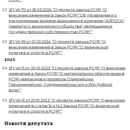
ЗП-VII-70
от
18.03.2024
"
О проекте закона РС(Я) "О
внесении изменений в Закон РС(Я) "Об управлении и о
распоряжении акциями акционерной компании "АЛРОСА"
(закрытого акционерного общества), являющимися
государственной собственностью РС(Я)"
"
ЗП-VII-55
от
01.02.2024
"
О проекте закона РС(Я) "О
внесении изменений в Закон РС(Я) "О физической
культуре и спорте в РС(Я)"
"
2023
ЗП-VII-15
от
30.10.2023
"
О проекте закона РС(Я) "О внесении
изменений в Закон РС(Я) "О материальном обеспечении в
РС(Я) чемпионов и призеров Олимпийских,
Паралимпийских, Сурдлимпийских игр и Игр Доброй
воли"
"
ЗП-VII-13
от
25.10.2023
"
О проекте закона РС(Я) "О внесении
изменений в статьи 14 и 14.2 Закона РС(Я) "О физической
культуре и спорте в РС(Я)"
"
Новости депутата