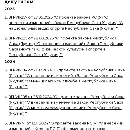
депутатом:
2025
ЗП-VII-257
от
27.05.2025
"
О проекте закона РС (Я) "О
внесении изменений в Закон Республики Саха (Якутия) "О
национальных видах спорта Республики Саха (Якутия)"
"
ЗП-VII-225
от
28.03.2025
"
О проекте закона Республики
Саха (Якутия) "О внесении изменений в Закон Республики
Саха (Якутия) "О физической культуре и спорте в
Республике Саха (Якутия)"
"
2024
ЗП-VII-184
от
26.12.2024
"
О проекте закона Республики Саха
(Якутия) "О внесении изменений в Закон Республики Саха
(Якутия) "О муниципальной службе в Республике Саха
(Якутия)"
"
ЗП-VII-185
от
26.12.2024
"
О проекте закона Республики Саха
(Якутия) "О внесении изменений в Закон Республики Саха
(Якутия) "О местном самоуправлении в Республике Саха
(Якутия)"
"
ЗП-VII-171
от
12.11.2024
"
О проекте закона РС(Я) "О внесении
изменений в Кодекс РС(Я) об административных