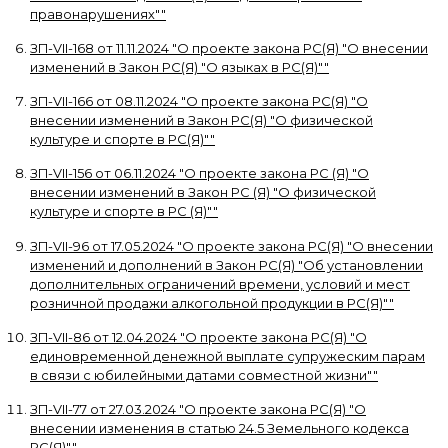
правонарушениях"
"
ЗП-VII-168
от
11.11.2024
"
О проекте закона РС(Я) "О внесении
изменений в Закон РС(Я) "О языках в РС(Я)"
"
ЗП-VII-166
от
08.11.2024
"
О проекте закона РС(Я) "О
внесении изменений в Закон РС(Я) "О физической
культуре и спорте в РС(Я)"
"
ЗП-VII-156
от
06.11.2024
"
О проекте закона РС (Я) "О
внесении изменений в Закон РС (Я) "О физической
культуре и спорте в РС (Я)"
"
ЗП-VII-96
от
17.05.2024
"
О проекте закона РС(Я) "О внесении
изменений и дополнений в Закон РС(Я) "Об установлении
дополнительных ограничений времени, условий и мест
розничной продажи алкогольной продукции в РС(Я)"
"
ЗП-VII-86
от
12.04.2024
"
О проекте закона РС(Я) "О
единовременной денежной выплате супружеским парам
в связи с юбилейными датами совместной жизни"
"
ЗП-VII-77
от
27.03.2024
"
О проекте закона РС(Я) "О
внесении изменения в статью 24.5 Земельного кодекса
РС(Я)"
"