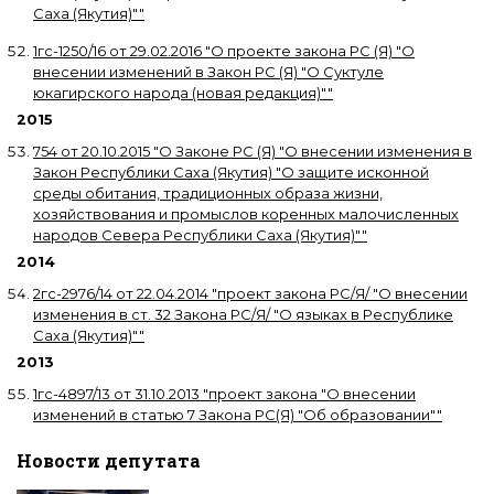
Саха (Якутия)"
"
1гс-1250/16
от
29.02.2016
"
О проекте закона РС (Я) "О
внесении изменений в Закон РС (Я) "О Суктуле
юкагирского народа (новая редакция)"
"
2015
754
от
20.10.2015
"
О Законе РС (Я) "О внесении изменения в
Закон Республики Саха (Якутия) "О защите исконной
среды обитания, традиционных образа жизни,
хозяйствования и промыслов коренных малочисленных
народов Севера Республики Саха (Якутия)"
"
2014
2гс-2976/14
от
22.04.2014
"
проект закона РС/Я/ "О внесении
изменения в ст. 32 Закона РС/Я/ "О языках в Республике
Саха (Якутия)"
"
2013
1гс-4897/13
от
31.10.2013
"
проект закона "О внесении
изменений в статью 7 Закона РС(Я) "Об образовании"
"
Новости депутата