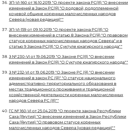
ЗП-VI-160
от
16.10.2019
"
О проекте закона РС(Я) "О внесении
изменений в Закон РС(Я) "О родовой, родоплеменной
кочевой общине коренных малочисленных народов
Севера (новая редакция)"
"
ЗП-VI-159
от
09.10.2019
"
О проекте закона РС(Я) "О
внесении изменений в статью 8 Закона РС(Я) "О правовом
статусе коренных малочисленных народов Севера" и в
статью 9 Закона РС(Я) "О Суктуле юкагирского народа"
"
З № 230-VI
от
19.06.2019
"
О Законе РС(Я) "О внесении
изменений в Закон РС(Я) "О Суктуле юкагирского народа"
"
З № 232-VI
от
19.06.2019
"
О Законе РС (Я) "О внесении
изменений в закон РС (Я)" "О статусе национального
административно-территориального образования в
местах традиционного проживания и традиционной
хозяйственной деятельности коренных малочисленных
народов Севера РС (Я)"
"
ГС № 160-VI
от
25.04.2019
"
О проекте закона Республики
Саха (Якутия) "О внесении изменений в Закон Республики
Саха (Якутия) "О правовом статусе коренных
малочисленных народов Севера (новая редакция)"
"