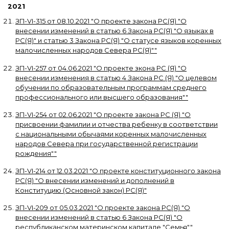
2021
ЗП-VI-315
от
08.10.2021
"
О проекте закона РС(Я) "О
внесении изменений в статью 6 Закона РС(Я) "О языках в
РС(Я)" и статью 3 Закона РС(Я) "О статусе языков коренных
малочисленных народов Севера РС(Я)"
"
ЗП-VI-257
от
04.06.2021
"
О проекте зкона РС (Я) "О
внесении изменения в статью 4 Закона РС (Я) "О целевом
обучении по образовательным программам среднего
профессионального или высшего образования"
"
ЗП-VI-254
от
02.06.2021
"
О проекте закона РС (Я) "О
присвоении фамилии и отчества ребенку в соответствии
с национальными обычаями коренных малочисленных
народов Севера при государственной регистрации
рождения"
"
ЗП-VI-214
от
12.03.2021
"
О проекте конституционного закона
РС(Я) "О внесении изменений и дополнений в
Конституцию (Основной закон) РС(Я)
"
ЗП-VI-209
от
05.03.2021
"
О проекте закона РС(Я) "О
внесении изменений в статью 6 Закона РС(Я) "О
республиканском материнском капитале "Семья"
"