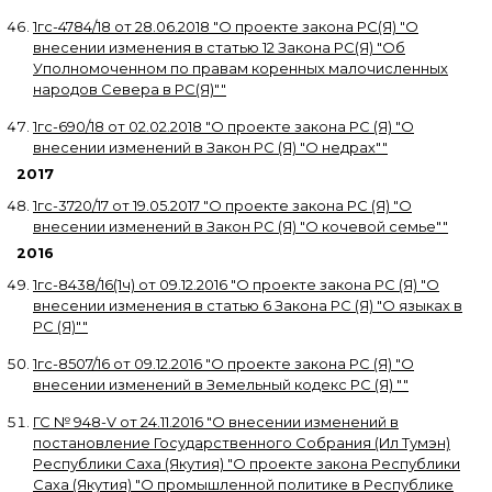
1гс-4784/18
от
28.06.2018
"
О проекте закона РС(Я) "О
внесении изменения в статью 12 Закона РС(Я) "Об
Уполномоченном по правам коренных малочисленных
народов Севера в РС(Я)"
"
1гс-690/18
от
02.02.2018
"
О проекте закона РС (Я) "О
внесении изменений в Закон РС (Я) "О недрах"
"
2017
1гс-3720/17
от
19.05.2017
"
О проекте закона РС (Я) "О
внесении изменений в Закон РС (Я) "О кочевой семье"
"
2016
1гс-8438/16(1ч)
от
09.12.2016
"
О проекте закона РС (Я) "О
внесении изменения в статью 6 Закона РС (Я) "О языках в
РС (Я)"
"
1гс-8507/16
от
09.12.2016
"
О проекте закона РС (Я) "О
внесении изменений в Земельный кодекс РС (Я) "
"
ГС № 948-V
от
24.11.2016
"
О внесении изменений в
постановление Государственного Собрания (Ил Тумэн)
Республики Саха (Якутия) "О проекте закона Республики
Саха (Якутия) "О промышленной политике в Республике