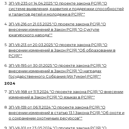
ЗП-VII-235
от
14.04.2025
"
О проекте закона РС(Я) "О
системе выявления, развития и поддержки способностей
и талантов детей и молодежи в РС(Я)"
"
ЗП-VII-216
от
21.03.2025
"
О проекте закона РС(Я) "О
внесении изменений в Закон РС(Я) "О Суктуле
юкагирского народа"
"
ЗП-VII-213
от
20.03.2025
"
О проекте закона РС(Я) "О
внесении изменений в Закон РС(Я) "Об образовании в
РС(Я)"
"
ЗП-VII-195
от
30.01.2025
"
О проекте закона РС(Я) "О
внесении изменений в Закон РС(Я) "О наградах
Государственного Собрания (Ил Тумэн) РС(Я)"
"
2024
ЗП-VII-168
от
11.11.2024
"
О проекте закона РС(Я) "О внесении
изменений в Закон РС(Я) "О языках в РС(Я)"
"
ЗП-VII-159
от
06.11.2024
"
О проекте закона РС(Я) "О
внесении изменений в статью 13.1 Закона РС(Я) "Об охоте и
о сохранении охотничьих ресурсов"
"
ЗП-VII-101
от
23.05.2024
"
О проекте закона РС(Я) "О