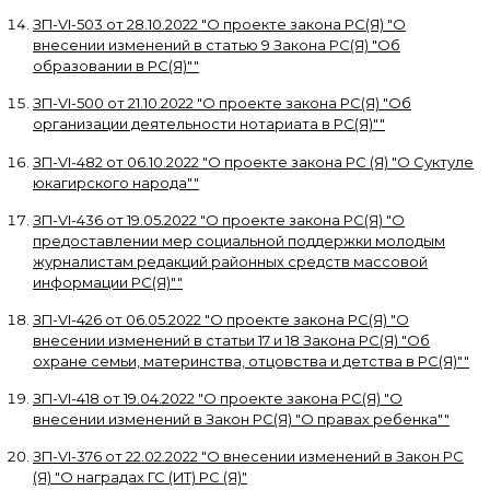
ЗП-VI-503
от
28.10.2022
"
О проекте закона РС(Я) "О
внесении изменений в статью 9 Закона РС(Я) "Об
образовании в РС(Я)"
"
ЗП-VI-500
от
21.10.2022
"
О проекте закона РС(Я) "Об
организации деятельности нотариата в РС(Я)"
"
ЗП-VI-482
от
06.10.2022
"
О проекте закона РС (Я) "О Суктуле
юкагирского народа"
"
ЗП-VI-436
от
19.05.2022
"
О проекте закона РС(Я) "О
предоставлении мер социальной поддержки молодым
журналистам редакций районных средств массовой
информации РС(Я)"
"
ЗП-VI-426
от
06.05.2022
"
О проекте закона РС(Я) "О
внесении изменений в статьи 17 и 18 Закона РС(Я) "Об
охране семьи, материнства, отцовства и детства в РС(Я)"
"
ЗП-VI-418
от
19.04.2022
"
О проекте закона РС(Я) "О
внесении изменений в Закон РС(Я) "О правах ребенка"
"
ЗП-VI-376
от
22.02.2022
"
О внесении изменений в Закон РС
(Я) "О наградах ГС (ИТ) РС (Я)
"