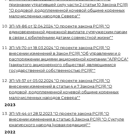
признании утратившей силу части 2 статьи 10 Закона РС(Я)
"О родовой, родоплеменной кочевой общине коренных
малочисленных народов Севера"
"
ЗП-VII-86
от
12.04.2024
"
О проекте закона РС(Я) "О
единовременной денежной выплате супружеским парам
в связи с юбилейными датами совместной жизни"
"
ЗП-VII-70
от
18.03.2024
"
О проекте закона РС(Я) "О
внесении изменений в Закон РС(Я) "Об управлении и о
распоряжении акциями акционерной компании "АЛРОСА"
(закрытого акционерного общества), являющимися
государственной собственностью РС(Я)"
"
ЗП-VII-57
от
05.02.2024
"
О проекте закона РС(Я) "О
внесении изменений в статьи 4 и 7 Закона РС(Я) "О
родовой, родоплеменной кочевой общине коренных
малочисленных народов Севера"
"
2023
ЗП-VII-44
от
28.12.2023
"
О проекте закона РС(Я) "О
внесении изменения в статью 6 Закона РС(Я) "О Суктуле
юкагирского народа (новая редакция)"
"
2022