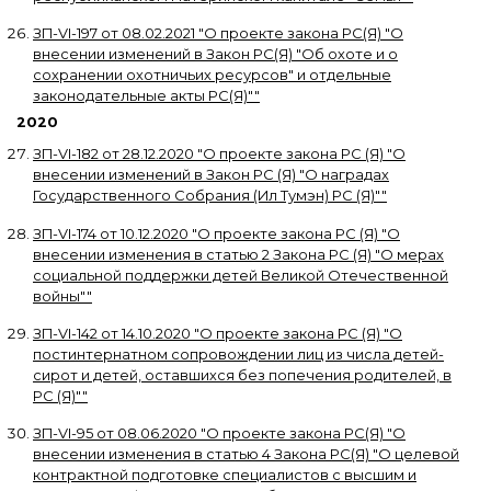
ЗП-VI-197
от
08.02.2021
"
О проекте закона РС(Я) "О
внесении изменений в Закон РС(Я) "Об охоте и о
сохранении охотничьих ресурсов" и отдельные
законодательные акты РС(Я)"
"
2020
ЗП-VI-182
от
28.12.2020
"
О проекте закона РС (Я) "О
внесении изменений в Закон РС (Я) "О наградах
Государственного Собрания (Ил Тумэн) РС (Я)"
"
ЗП-VI-174
от
10.12.2020
"
О проекте закона РС (Я) "О
внесении изменения в статью 2 Закона РС (Я) "О мерах
социальной поддержки детей Великой Отечественной
войны"
"
ЗП-VI-142
от
14.10.2020
"
О проекте закона РС (Я) "О
постинтернатном сопровождении лиц из числа детей-
сирот и детей, оставшихся без попечения родителей, в
РС (Я)"
"
ЗП-VI-95
от
08.06.2020
"
О проекте закона РС(Я) "О
внесении изменения в статью 4 Закона РС(Я) "О целевой
контрактной подготовке специалистов с высшим и