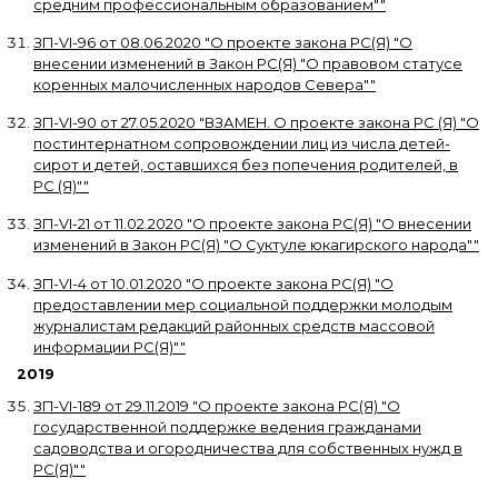
средним профессиональным образованием"
"
ЗП-VI-96
от
08.06.2020
"
О проекте закона РС(Я) "О
внесении изменений в Закон РС(Я) "О правовом статусе
коренных малочисленных народов Севера"
"
ЗП-VI-90
от
27.05.2020
"
ВЗАМЕН. О проекте закона РС (Я) "О
постинтернатном сопровождении лиц из числа детей-
сирот и детей, оставшихся без попечения родителей, в
РС (Я)"
"
ЗП-VI-21
от
11.02.2020
"
О проекте закона РС(Я) "О внесении
изменений в Закон РС(Я) "О Суктуле юкагирского народа"
"
ЗП-VI-4
от
10.01.2020
"
О проекте закона РС(Я) "О
предоставлении мер социальной поддержки молодым
журналистам редакций районных средств массовой
информации РС(Я)"
"
2019
ЗП-VI-189
от
29.11.2019
"
О проекте закона РС(Я) "О
государственной поддержке ведения гражданами
садоводства и огородничества для собственных нужд в
РС(Я)"
"