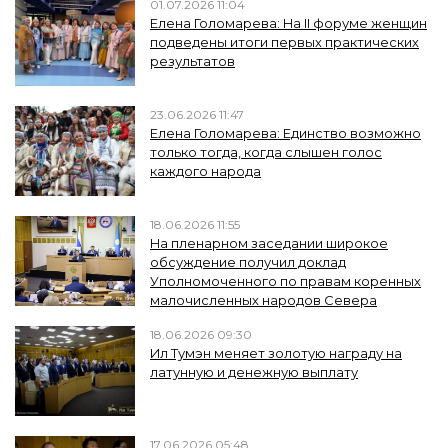
01.07.2026 11:04
Елена Голомарева: На II форуме женщин
подведены итоги первых практических
результатов
23.06.2026 11:47
Елена Голомарева: Единство возможно
только тогда, когда слышен голос
каждого народа
18.06.2026 11:55
На пленарном заседании широкое
обсуждение получил доклад
Уполномоченного по правам коренных
малочисленных народов Севера
18.06.2026 09:30
Ил Тумэн меняет золотую награду на
латунную и денежную выплату
17.06.2026 05:48