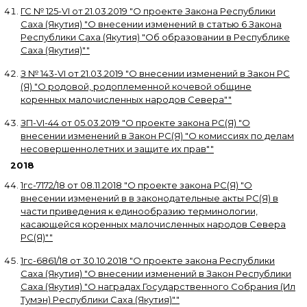
ГС № 125-VI
от
21.03.2019
"
О проекте Закона Республики
Саха (Якутия) "О внесении изменений в статью 6 Закона
Республики Саха (Якутия) "Об образовании в Республике
Саха (Якутия)"
"
З № 143-VI
от
21.03.2019
"
О внесении изменений в Закон РС
(Я) "О родовой, родоплеменной кочевой общине
коренных малочисленных народов Севера"
"
ЗП-VI-44
от
05.03.2019
"
О проекте закона РС(Я) "О
внесении изменений в Закон РС(Я) "О комиссиях по делам
несовершеннолетних и защите их прав"
"
2018
1гс-7172/18
от
08.11.2018
"
О проекте закона РС(Я) "О
внесении изменений в в законодательные акты РС(Я) в
части приведения к единообразию терминологии,
касающейся коренных малочисленных народов Севера
РС(Я)"
"
1гс-6861/18
от
30.10.2018
"
О проекте закона Республики
Саха (Якутия) "О внесении изменений в Закон Республики
Саха (Якутия) "О наградах Государственного Собрания (Ил
Тумэн) Республики Саха (Якутия)"
"