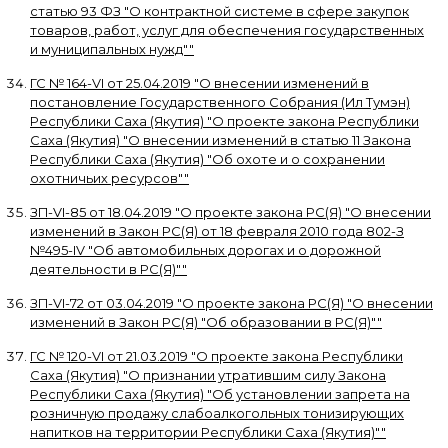
статью 93 ФЗ "О контрактной системе в сфере закупок
товаров, работ, услуг для обеспечения государственных
и муниципальных нужд"
"
ГС № 164-VI
от
25.04.2019
"
О внесении изменений в
постановление Государственного Собрания (Ил Тумэн)
Республики Саха (Якутия) "О проекте закона Республики
Саха (Якутия) "О внесении изменений в статью 11 Закона
Республики Саха (Якутия) "Об охоте и о сохранении
охотничьих ресурсов"
"
ЗП-VI-85
от
18.04.2019
"
О проекте закона РС(Я) "О внесении
изменений в Закон РС(Я) от 18 февраля 2010 года 802-З
№495-IV "Об автомобильных дорогах и о дорожной
деятельности в РС(Я)"
"
ЗП-VI-72
от
03.04.2019
"
О проекте закона РС(Я) "О внесении
изменений в Закон РС(Я) "Об образовании в РС(Я)"
"
ГС № 120-VI
от
21.03.2019
"
О проекте закона Республики
Саха (Якутия) "О признании утратившим силу Закона
Республики Саха (Якутия) "Об установлении запрета на
розничную продажу слабоалкогольных тонизирующих
напитков на территории Республики Саха (Якутия)"
"