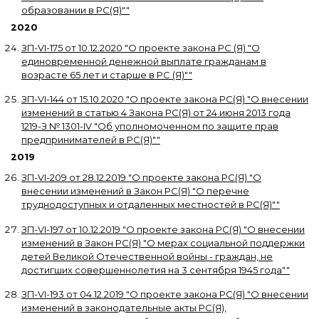
образовании в РС(Я)"
"
2020
ЗП-VI-175
от
10.12.2020
"
О проекте закона РС (Я) "О
единовременной денежной выплате гражданам в
возрасте 65 лет и старше в РС (Я)"
"
ЗП-VI-144
от
15.10.2020
"
О проекте закона РС(Я) "О внесении
изменений в статью 4 Закона РС(Я) от 24 июня 2013 года
1219-З № 1301-IV "Об уполномоченном по защите прав
предпринимателей в РС(Я)"
"
2019
ЗП-VI-209
от
28.12.2019
"
О проекте закона РС(Я) "О
внесении изменений в Закон РС(Я) "О перечне
труднодоступных и отдаленных местностей в РС(Я)"
"
ЗП-VI-197
от
10.12.2019
"
О проекте закона РС(Я) "О внесении
изменений в Закон РС(Я) "О мерах социальной поддержки
детей Великой Отечественной войны - граждан, не
достигших совершеннолетия на 3 сентября 1945 года"
"
ЗП-VI-193
от
04.12.2019
"
О проекте закона РС(Я) "О внесении
изменений в законодательные акты РС(Я),