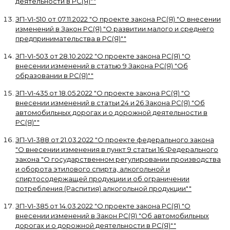
деятельности в РС(Я)"
"
ЗП-VI-510
от
07.11.2022
"
О проекте закона РС(Я) "О внесении
изменений в Закон РС(Я) "О развитии малого и среднего
предпринимательства в РС(Я)"
"
ЗП-VI-503
от
28.10.2022
"
О проекте закона РС(Я) "О
внесении изменений в статью 9 Закона РС(Я) "Об
образовании в РС(Я)"
"
ЗП-VI-435
от
18.05.2022
"
О проекте закона РС(Я) "О
внесении изменений в статьи 24 и 26 Закона РС(Я) "Об
автомобильных дорогах и о дорожной деятельности в
РС(Я)"
"
ЗП-VI-388
от
21.03.2022
"
О проекте федерального закона
"О внесении изменения в пункт 9 статьи 16 Федерального
закона "О государственном регулировании производства
и оборота этилового спирта, алкогольной и
спиртосодержащей продукции и об ограничении
потребления (Распития) алкогольной продукции"
"
ЗП-VI-385
от
14.03.2022
"
О проекте закона РС(Я) "О
внесении изменений в Закон РС(Я) "Об автомобильных
дорогах и о дорожной деятельности в РС(Я)"
"