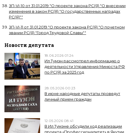
ЗП-VI-10
от
31.01.2019
"
О проекте закона РС(Я) "О внесении
изменения в закон РС(Я) "О государственных наградах
РС(Я)"
"
ЗП-VI-11
от
31.01.2019
"
О проекте закона РС(Я) "О почетном
звании РС(Я) "Город Трудовой Славы"
"
Новости депутата
18.06.2026 01:24
Ил Тумэн рассмотрел информацию о
деятельности Управления Минюста РФ
по РС(Я) за 2025 год
28.05.2026 00:23
В июне народные депутаты проведут
личный прием граждан
12.05.2026 08:41
В Ил Тумэне обсудили ход реализации
проекта «Профессионалитет» в Якутии