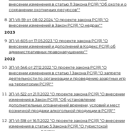
внесении изменения в статью 11 Закона РС(Я) "Об охоте и о
сохранении охотничьих ресурсов"
"
ЗП-VII-59
от
08.02.2024
"
О проекте закона РС(Я) "О
внесении изменений в Закон РС(Я) "О недрах"
"
2023
ЗП-VI-605
от
17.05.2023
"
О проекте закона РС(Я) "О
внесении изменений и дополнений в Кодекс РС(Я) об
административных правонарушениях"
"
2022
ЗП-VI-546
от
27.12.2022
"
О проекте закона РС(Я) "О
внесении изменения в статью 1 Закона РС(Я) "О запрете
деятельности по организации и проведению азартных игр
на территории РС(Я)"
"
ЗП-VI-522
от
21.11.2022
"
О проекте закона РС(Я) "О внесении
изменения в Закон РС(Я) "Об установлении
дополнительных ограничений времени, условий и мест
розничной продажи алкогольной продукции в РС(Я)"
"
ЗП-VI-518
от
16.11.2022
"
О проекте закона РС(Я) "О внесении
изменения в статью 5 Закона РС(Я) "О туристской