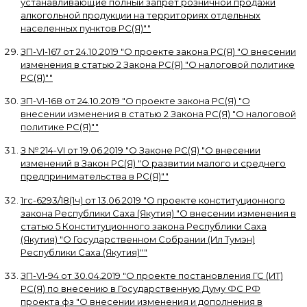
устанавливающие полный запрет розничной продажи
алкогольной продукции на территориях отдельных
населенных пунктов РС(Я)"
"
ЗП-VI-167
от
24.10.2019
"
О проекте закона РС(Я) "О внесении
изменения в статью 2 Закона РС(Я) "О налоговой политике
РС(Я)"
"
ЗП-VI-168
от
24.10.2019
"
О проекте закона РС(Я) "О
внесении изменения в статью 2 Закона РС(Я) "О налоговой
политике РС(Я)"
"
З № 214-VI
от
19.06.2019
"
О Законе РС(Я) "О внесении
изменений в Закон РС(Я) "О развитии малого и среднего
предпринимательства в РС(Я)"
"
1гс-6293/18(1ч)
от
13.06.2019
"
О проекте конституционного
закона Республики Саха (Якутия) "О внесении изменения в
статью 5 Конституционного закона Республики Саха
(Якутия) "О Государственном Собрании (Ил Тумэн)
Республики Саха (Якутия)"
"
ЗП-VI-94
от
30.04.2019
"
О проекте постановления ГС (ИТ)
РС(Я) по внесению в Государственную Думу ФС РФ
проекта фз "О внесении изменения и дополнения в