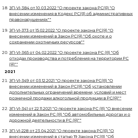
ЗП-VI-384
от
10.03.2022
"
О проекте закона РС(Я) "О
внесении изменения в Кодекс РС(Я) об административных
правонарушениях"
"
ЗП-VI-373
от
15.02.2022
"
О проекте закона РС(Я) "О
внесении изменений в Закон РС(Я) "Об охоте и о
сохранении охотничьих ресурсов"
"
ЗП-VI-365
от
04.02.2022
"
О проекте закона РС (Я) "Об
отходах производства и потребления на территории РС
(Я)"
"
2021
ЗП-VI-349
от
03.12.2021
"
О проекте закона РС(Я) "О
внесении изменений в Закон РС(Я) "Об установлении
дополнительных ограничений времени, условий и мест
розничной продажи алкогольной продукции в РС(Я)"
"
ЗП-VI-341
от
22.11.2021
"
О проекте закона РС (Я) "О внесении
изменений в Закон РС (Я) "Об автомобильных дорогах и о
дорожной деятельности в РС (Я)"
"
ЗП-VI-228
от
23.04.2021
"
О проекте закона РС(Я) "О
внесении изменений в статью 19 Закона РС(Я) "Об