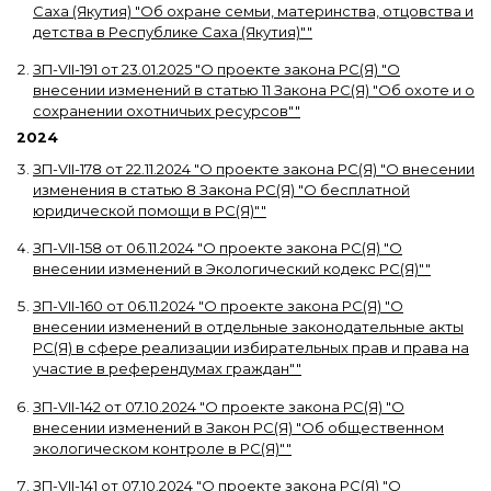
Саха (Якутия) "Об охране семьи, материнства, отцовства и
детства в Республике Саха (Якутия)"
"
ЗП-VII-191
от
23.01.2025
"
О проекте закона РС(Я) "О
внесении изменений в статью 11 Закона РС(Я) "Об охоте и о
сохранении охотничьих ресурсов"
"
2024
ЗП-VII-178
от
22.11.2024
"
О проекте закона РС(Я) "О внесении
изменения в статью 8 Закона РС(Я) "О бесплатной
юридической помощи в РС(Я)"
"
ЗП-VII-158
от
06.11.2024
"
О проекте закона РС(Я) "О
внесении изменений в Экологический кодекс РС(Я)"
"
ЗП-VII-160
от
06.11.2024
"
О проекте закона РС(Я) "О
внесении изменений в отдельные законодательные акты
РС(Я) в сфере реализации избирательных прав и права на
участие в референдумах граждан"
"
ЗП-VII-142
от
07.10.2024
"
О проекте закона РС(Я) "О
внесении изменений в Закон РС(Я) "Об общественном
экологическом контроле в РС(Я)"
"
ЗП-VII-141
от
07.10.2024
"
О проекте закона РС(Я) "О