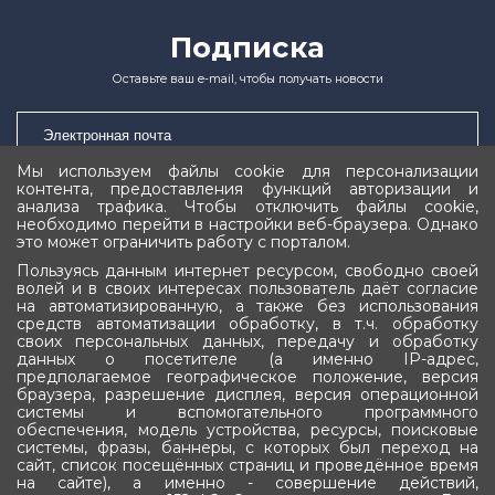
Подписка
Оставьте ваш e-mail, чтобы получать новости
Мы используем файлы cookie для персонализации
контента, предоставления функций авторизации и
Подписаться
анализа трафика. Чтобы отключить файлы cookie,
необходимо перейти в настройки веб-браузера. Однако
это может ограничить работу с порталом.
Пользуясь данным интернет ресурсом, свободно своей
волей и в своих интересах пользователь даёт согласие
на автоматизированную, а также без использования
средств автоматизации обработку, в т.ч. обработку
своих персональных данных, передачу и обработку
Государственное Собрание (Ил Тумэн)
данных о посетителе (а именно IP-адрес,
предполагаемое географическое положение, версия
Республики Саха (Якутия)
браузера, разрешение дисплея, версия операционной
системы и вспомогательного программного
обеспечения, модель устройства, ресурсы, поисковые
системы, фразы, баннеры, с которых был переход на
сайт, список посещённых страниц и проведённое время
на сайте), а именно - совершение действий,