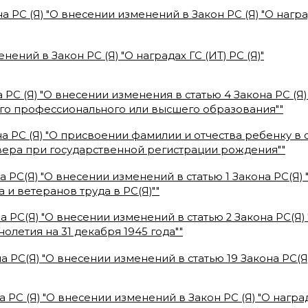
а РС (Я) "О внесении изменений в Закон РС (Я) "О наг
ений в Закон РС (Я) "О наградах ГС (ИТ) РС (Я)
"
 РС (Я) "О внесении изменения в статью 4 Закона РС (Я
о профессионального или высшего образования"
"
на РС (Я) "О присвоении фамилии и отчества ребенку в
ера при государственной регистрации рождения"
"
 РС(Я) "О внесении изменений в статью 1 Закона РС(Я) "
и ветеранов труда в РС(Я)"
"
а РС(Я) "О внесении изменений в статью 2 Закона РС(Я
олетия на 31 декабря 1945 года"
"
а РС(Я) "О внесении изменений в статью 19 Закона РС(Я
а РС (Я) "О внесении изменений в Закон РС (Я) "О нагр