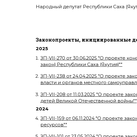
Народный депутат Республики Саха (Якутия)
Законопроекты, инициированные д
2025
ЗП-VII-270
от
30.06.2025
"
О проекте кон
закон) Республики Саха (Якутия)"
"
ЗП-VII-238
от
24.04.2025
"
О проекте зако
власти и органов местного самоуправ
ЗП-VII-208
от
11.03.2025
"
О проекте зако
детей Великой Отечественной войны"
"
2024
ЗП-VII-159
от
06.11.2024
"
О проекте закон
ресурсов"
"
ЗП-VII-101
от
23.05.2024
"
О проекте закон