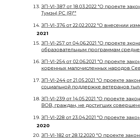
ЗП-VI-387
от
18.03.2022
"
О проекте закон
Тумэн) РС (Я)"
"
ЗП-VI-376
от
22.02.2022
"
О внесении измен
2021
ЗП-VI-257
от
04.06.2021
"
О проекте зкона
образовательным программам среднег
ЗП-VI-254
от
02.06.2021
"
О проекте зако
коренных малочисленных народов Сев
ЗП-VI-244
от
21.05.2021
"
О проекте закона
социальной поддержке ветеранов тыла 
ЗП-VI-239
от
14.05.2021
"
О проекте закон
ВОВ, граждан, не достигших совершенн
ЗП-VI-228
от
23.04.2021
"
О проекте закон
2020
ЗП-VI-182
от
28.12.2020
"
О проекте закон