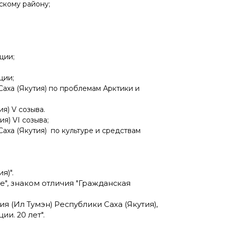
скому району;
ции;
ции;
Саха (Якутия) по проблемам Арктики и
я) V созыва.
я) VI созыва;
Саха (Якутия) по культуре и средствам
я)".
", знаком отличия "Гражданская
 (Ил Тумэн) Республики Саха (Якутия),
и. 20 лет".