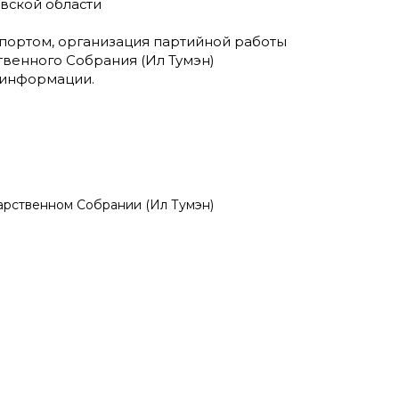
вской области
портом, организация партийной работы
твенного Собрания (Ил Тумэн)
й информации.
арственном Собрании (Ил Тумэн)