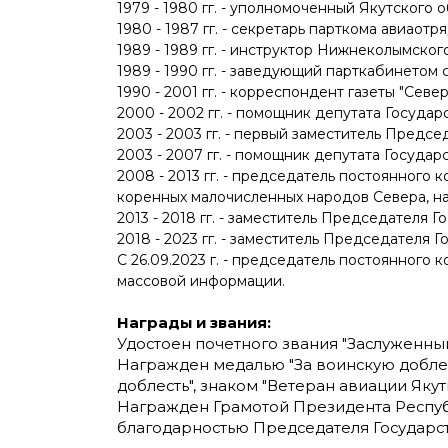
1979 - 1980 гг. - уполномоченный Якутског
1980 - 1987 гг. - секретарь парткома авиаотр
1989 - 1989 гг. - инструктор Нижнеколымско
1989 - 1990 гг. - заведующий парткабинетом
1990 - 2001 гг. - корреспондент газеты "Сев
2000 - 2002 гг. - помощник депутата Госу
2003 - 2003 гг. - первый заместитель Пред
2003 - 2007 гг. - помощник депутата Госуд
2008 - 2013 гг. - председатель постоянного
коренных малочисленных народов Севера, на
2013 - 2018 гг. - заместитель Председателя 
2018 - 2023 гг. - заместитель Председателя 
С 26.09.2023 г. - председатель постоянного
массовой информации.
Награды и звания:
Удостоен почетного звания "Заслуженный
Награжден медалью "За воинскую доблес
доблесть", знаком "Ветеран авиации Якут
Награжден Грамотой Президента Республи
благодарностью Председателя Государств