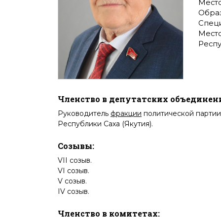
Место
Обра
Специ
Место
Респу
Членство в депутатских объединен
Руководитель
фракции
политической партии
Республики Саха (Якутия)
.
Созывы:
VII созыв
.
VI созыв
.
V созыв
.
IV созыв
.
Членство в комитетах: