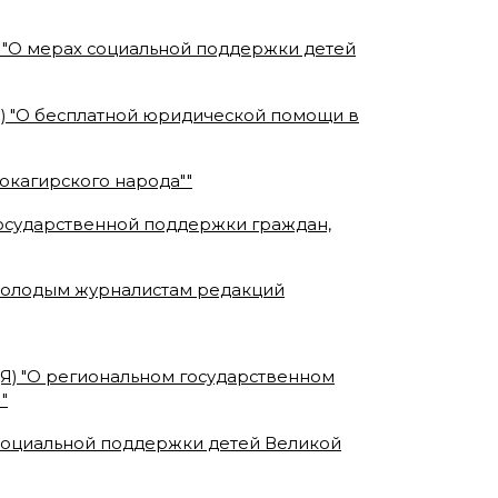
Я) "О мерах социальной поддержки детей
(Я) "О бесплатной юридической помощи в
 юкагирского народа"
"
 государственной поддержки граждан,
 молодым журналистам редакций
С(Я) "О региональном государственном
"
"
х социальной поддержки детей Великой