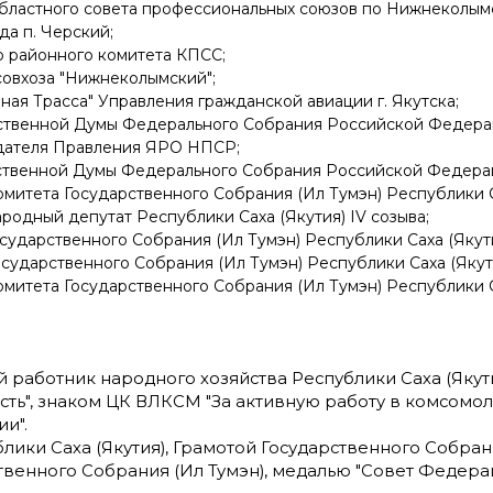
о областного совета профессиональных союзов по Нижнеколым
яда п. Черский;
го районного комитета КПСС;
 совхоза "Нижнеколымский";
ерная Трасса" Управления гражданской авиации г. Якутска;
дарственной Думы Федерального Собрания Российской Федера
седателя Правления ЯРО НПСР;
арственной Думы Федерального Собрания Российской Федера
 комитета Государственного Собрания (Ил Тумэн) Республики 
родный депутат Республики Саха (Якутия) IV созыва;
Государственного Собрания (Ил Тумэн) Республики Саха (Якути
Государственного Собрания (Ил Тумэн) Республики Саха (Якути
 комитета Государственного Собрания (Ил Тумэн) Республики 
 работник народного хозяйства Республики Саха (Якути
ть", знаком ЦК ВЛКСМ "За активную работу в комсомоле
ии".
ки Саха (Якутия), Грамотой Государственного Собрания
енного Собрания (Ил Тумэн), медалью "Совет Федераци