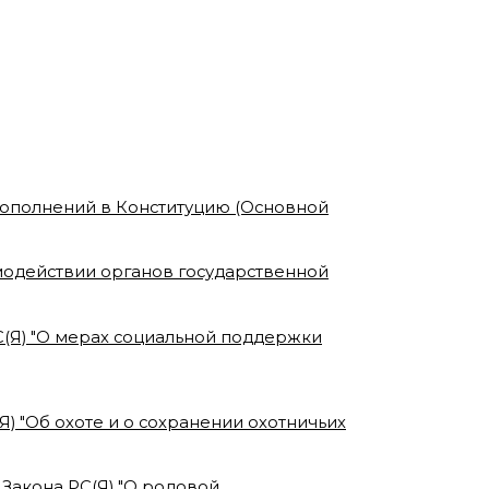
 дополнений в Конституцию (Основной
имодействии органов государственной
РС(Я) "О мерах социальной поддержки
Я) "Об охоте и о сохранении охотничьих
 Закона РС(Я) "О родовой,