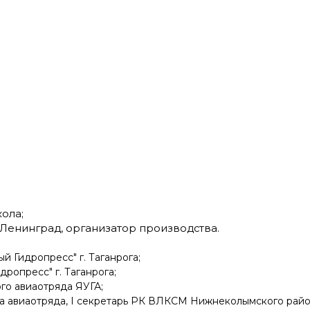
ола;
 Ленинград, организатор производства.
ный Гидропресс" г. Таганрога;
идропресс" г. Таганрога;
ого авиаотряда ЯУГА;
мола авиаотряда, I секретарь РК ВЛКСМ Нижнеколымского райо