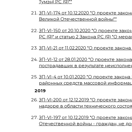
Тумэн) РС (Я)"
"
ЗП-VI-174
от
10.12.2020
"
О проекте закона
Великой Отечественной войны"
"
ЗП-VI-150
от
20.10.2020
"
О проекте закон
РС (Я)" и статью 2 Закона РС (Я) "О м
ЗП-VI-21
от
11.02.2020
"
О проекте закона 
ЗП-VI-12
от
28.01.2020
"
О проекте закона
пострадавших в результате неисполне
ЗП-VI-4
от
10.01.2020
"
О проекте закона
районных средств массовой информац
2019
ЗП-VI-200
от
12.12.2019
"
О проекте закона
надзоре в области технического состо
ЗП-VI-197
от
10.12.2019
"
О проекте закон
Отечественной войны - граждан, не до