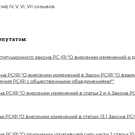
 IV, V, VI, VII созывов.
епутатом:
ституционного закона РС (Я) "О внесении изменений и
на РС(Я) "О внесении изменений в Закон РС(Я) "О вза
ления РС(Я) с общественными объединениями"
"
на РС(Я) "О внесении изменений в статьи 2 и 4 Закона 
а РС(Я) "О внесении изменений в статью 13.1 Закона РС(
а РС(Я) "О признании утратившей силу части 2 статьи 10