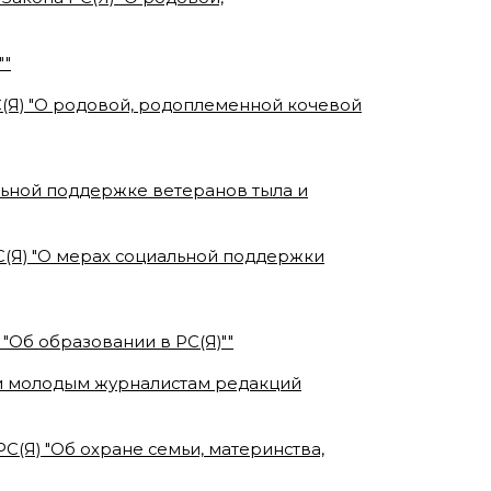
"
"
РС(Я) "О родовой, родоплеменной кочевой
альной поддержке ветеранов тыла и
РС(Я) "О мерах социальной поддержки
 "Об образовании в РС(Я)"
"
ки молодым журналистам редакций
РС(Я) "Об охране семьи, материнства,