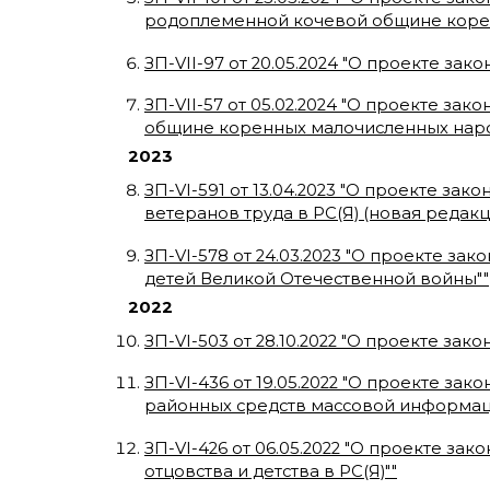
родоплеменной кочевой общине коре
ЗП-VII-97
от
20.05.2024
"
О проекте зако
ЗП-VII-57
от
05.02.2024
"
О проекте закон
общине коренных малочисленных нар
2023
ЗП-VI-591
от
13.04.2023
"
О проекте закон
ветеранов труда в РС(Я) (новая редакц
ЗП-VI-578
от
24.03.2023
"
О проекте зако
детей Великой Отечественной войны"
"
2022
ЗП-VI-503
от
28.10.2022
"
О проекте закон
ЗП-VI-436
от
19.05.2022
"
О проекте зако
районных средств массовой информац
ЗП-VI-426
от
06.05.2022
"
О проекте закон
отцовства и детства в РС(Я)"
"