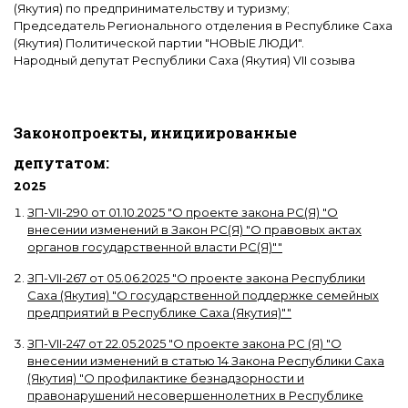
(Якутия) по предпринимательству и туризму;
Председатель Регионального отделения в Республике Саха
(Якутия) Политической партии "НОВЫЕ ЛЮДИ".
Народный депутат Республики Саха (Якутия) VII созыва
Законопроекты, инициированные
депутатом:
2025
ЗП-VII-290
от
01.10.2025
"
О проекте закона РС(Я) "О
внесении изменений в Закон РС(Я) "О правовых актах
органов государственной власти РС(Я)"
"
ЗП-VII-267
от
05.06.2025
"
О проекте закона Республики
Саха (Якутия) "О государственной поддержке семейных
предприятий в Республике Саха (Якутия)"
"
ЗП-VII-247
от
22.05.2025
"
О проекте закона РС (Я) "О
внесении изменений в статью 14 Закона Республики Саха
(Якутия) "О профилактике безнадзорности и
правонарушений несовершеннолетних в Республике