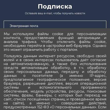
Подписка
Оставьте ваш e-mail, чтобы получать новости
Мы используем файлы cookie для персонализации
контента, предоставления функций авторизации и
Подписаться
анализа трафика. Чтобы отключить файлы cookie,
необходимо перейти в настройки веб-браузера. Однако
это может ограничить работу с порталом.
Пользуясь данным интернет ресурсом, свободно своей
волей и в своих интересах пользователь даёт согласие
на автоматизированную, а также без использования
средств автоматизации обработку, в т.ч. обработку
своих персональных данных, передачу и обработку
Государственное Собрание (Ил Тумэн)
данных о посетителе (а именно IP-адрес,
предполагаемое географическое положение, версия
Республики Саха (Якутия)
браузера, разрешение дисплея, версия операционной
системы и вспомогательного программного
обеспечения, модель устройства, ресурсы, поисковые
системы, фразы, баннеры, с которых был переход на
сайт, список посещённых страниц и проведённое время
на сайте), а именно - совершение действий,
предусмотренных 152-ФЗ «О персональных данных». Если