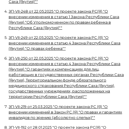
Саха (Якутия)"
"
ЗП-VII-248
от
22.05.2025
"
О проекте закона РС(Я) "О
внесении изменения в статью 1 Закона Республики Саха
(Якутия) "Об Уполномоченном по правам ребенка в
Республике Саха (Якутия)"
"
ЗП-VII-249
от
22.05.2025
"
О проекте закона РС (Я) "О
внесении изменения в статью 4 Закона Республики Саха
(Якутия) "О правах ребенка"
"
ЗП-VII-250
от
22.05.2025
"
О проекте закона РС (Я) "О
внесении изменения в статью 4 Закона Республики Саха
(Якутия) "О гарантиях и компенсациях для лиц,
работающих в государственных органах Республики Саха
(Якутия), Территориальном фонде обязательного
медицинского страхования Республики Саха (Якутия),
государственных учреждениях, расположенных на
территории Республики Саха (Якутия)"
"
ЗП-VII-219
от
25.03.2025
"
О проекте закона РС (Я) "О
внесении изменений в Закон РС (Я) "О правах и гарантиях
инвалидов по зрению (абсолютно слепых)"
"
ЗП-VII-192
от
28.01.2025
"
О проекте закона РС(Я) "О