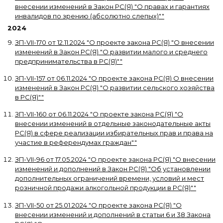
внесении изменений в Закон РС(Я) "О правах и гарантиях
инвалидов по зрению (абсолютно слепых)"
"
2024
ЗП-VII-170
от
12.11.2024
"
О проекте закона РС(Я) "О внесении
изменений в Закон РС(Я) "О развитии малого и среднего
предпринимательства в РС(Я)"
"
ЗП-VII-157
от
06.11.2024
"
О проекте закона РС(Я) О внесении
изменений в Закон РС(Я) "О развитии сельского хозяйства
в РС(Я)"
"
ЗП-VII-160
от
06.11.2024
"
О проекте закона РС(Я) "О
внесении изменений в отдельные законодательные акты
РС(Я) в сфере реализации избирательных прав и права на
участие в референдумах граждан"
"
ЗП-VII-96
от
17.05.2024
"
О проекте закона РС(Я) "О внесении
изменений и дополнений в Закон РС(Я) "Об установлении
дополнительных ограничений времени, условий и мест
розничной продажи алкогольной продукции в РС(Я)"
"
ЗП-VII-50
от
25.01.2024
"
О проекте закона РС(Я) "О
внесении изменений и дополнений в статьи 6 и 38 Закона