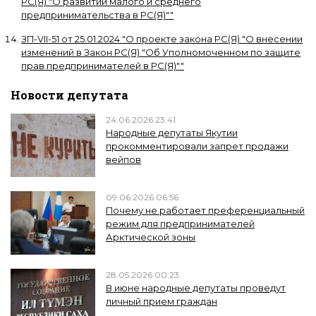
РС(Я) "О развитии малого и среднего
предпринимательства в РС(Я)"
"
ЗП-VII-51
от
25.01.2024
"
О проекте закона РС(Я) "О внесении
изменений в Закон РС(Я) "Об Уполномоченном по защите
прав предпринимателей в РС(Я)"
"
Новости депутата
24.06.2026 23:41
Народные депутаты Якутии
прокомментировали запрет продажи
вейпов
09.06.2026 06:56
Почему не работает преференциальный
режим для предпринимателей
Арктической зоны
28.05.2026 00:23
В июне народные депутаты проведут
личный прием граждан