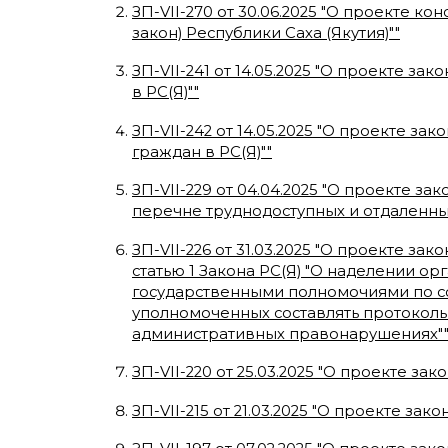
ЗП-VII-270
от
30.06.2025
"
О проекте кон
закон) Республики Саха (Якутия)"
"
ЗП-VII-241
от
14.05.2025
"
О проекте зако
в РС(Я)"
"
ЗП-VII-242
от
14.05.2025
"
О проекте зако
граждан в РС(Я)"
"
ЗП-VII-229
от
04.04.2025
"
О проекте зако
перечне труднодоступных и отдаленных
ЗП-VII-226
от
31.03.2025
"
О проекте зако
статью 1 Закона РС(Я) "О наделении о
государственными полномочиями по с
уполномоченных составлять протокол
административных правонарушениях"
ЗП-VII-220
от
25.03.2025
"
О проекте зако
ЗП-VII-215
от
21.03.2025
"
О проекте закон