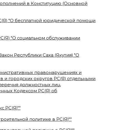
 дополнений в Конституцию (Основной
 РС(Я) "О бесплатной юридической помощи
 РС(Я) "О социальном обслуживании
Закон Республики Саха (Якутия) "О
министративных правонарушениях и
в и городских округов РС(Я) отдельными
еречня должностных лиц,
нных Кодексом РС(Я) об
с РС(Я)"
"
троительной политике в РС(Я)"
"