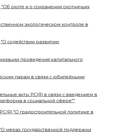
) "Об охоте и о сохранении охотничьих
щественном экологическом контроле в
) "О содействии развитию
ганизации проведения капитального
еским парам в связи с юбилейными
ельные акты РС(Я) в связи с введением в
латформа в социальной сфере"
"
а РС(Я) "О градостроительной политике в
) "О мерах государственной поддержки