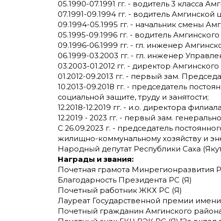
05.1990-07.1991 гг. - водитель 3 класса
07.1991-09.1994 гг. - водитель Амгинско
09.1994-05.1995 гг. - начальник смены 
05.1995-09.1996 гг. - водитель Амгинск
09.1996-06.1999 гг. - гл. инженер Амги
06.1999-03.2003 гг. - гл. инженер Управ
03.2003-01.2012 гг. - директор Амгинского
01.2012-09.2013 гг. - первый зам. Предсе
10.2013-09.2018 гг. - председатель пост
социальной защите, труду и занятости;
12.2018-12.2019 гг. - и.о. директора фили
12.2019 - 2023 гг. - первый зам. генерал
С 26.09.2023 г. - председатель постоянн
жилищно-коммунальному хозяйству и эн
Народный депутат Республики Саха (Якути
Награды и звания:
Почетная грамота Минрегионразвития 
Благодарность Президента РС (Я)
Почетный работник ЖКХ РС (Я)
Лауреат Государственной премии имени
Почетный гражданин Амгинского район