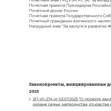
Почетный знак ГКЦ РЭК РС (Я) "За вклад
Почетная грамота Президиума Российск
Почетный донор России
Почетная грамота Государственного Собр
Почетный гражданин Амгинского наслег
Нагрудный знак "За заслуги в развитии Ж
Законопроекты, инициированные д
2025
ЗП-VII-274
от
03.07.2025
"
О проекте зако
охране семьи, материнства, отцовства и