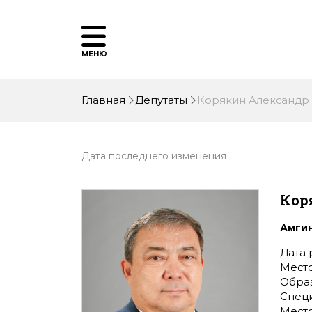
МЕНЮ
Главная
Депутаты
Корякин Александр
Дата последнего изменения
Кор
Амги
Дата 
Место
Обра
Спец
Место