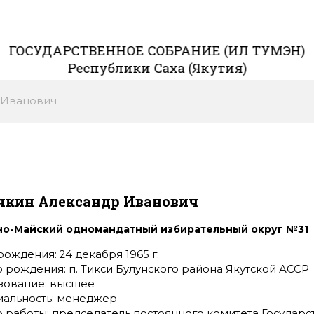
ГОСУДАРСТВЕННОЕ СОБРАНИЕ (ИЛ ТУМЭН)
Республики Саха (Якутия)
 Иванович
якин Александр Иванович
но-Майский одномандатный избирательный округ №31
рождения: 24 декабря 1965 г.
 рождения: п. Тикси Булунского района Якутской АССР
зование: высшее
иальность: менеджер
 работы: председатель постоянного комитета Государс