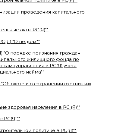
строительной политике в РС(Я)"
"
ганизации проведения капитального
ельные акты РС(Я)"
"
РС(Я) "О недрах"
"
(Я) "О порядке признания граждан
ципального жилищного фонда по
о самоуправления в РС(Я) учета
циального найма"
"
) "Об охоте и о сохранении охотничьих
ане здоровья населения в РС (Я)"
"
с РС(Я)"
"
строительной политике в РС(Я)"
"