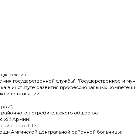
едж, техник
демия государственной службы", "Государственное и м
вка в институте развития профессиональных компетенц
ию и вентиляции
трой";
го районного потребительского общества;
етской Армии;
о районного ПО;
помощи Амгинской центральной районной больницы;