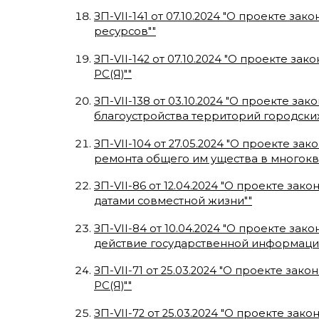
ЗП-VII-141
от
07.10.2024
"
О проекте закон
ресурсов"
"
ЗП-VII-142
от
07.10.2024
"
О проекте зако
РС(Я)"
"
ЗП-VII-138
от
03.10.2024
"
О проекте зако
благоустройства территорий городских
ЗП-VII-104
от
27.05.2024
"
О проекте зако
ремонта общего им ущества в многокв
ЗП-VII-86
от
12.04.2024
"
О проекте зако
датами совместной жизни"
"
ЗП-VII-84
от
10.04.2024
"
О проекте закон
действие государственной информаци
ЗП-VII-71
от
25.03.2024
"
О проекте закона
РС(Я)"
"
ЗП-VII-72
от
25.03.2024
"
О проекте закон