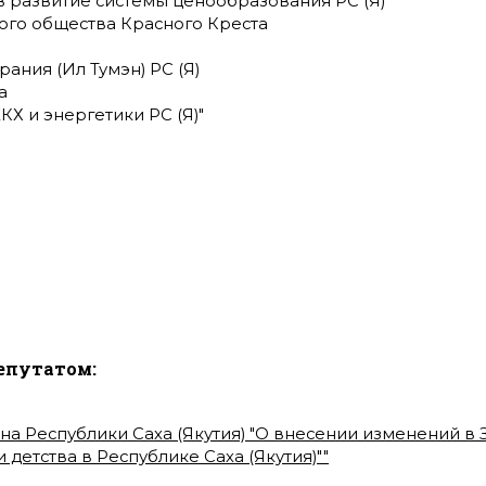
 в развитие системы ценообразования РС (Я)"
ого общества Красного Креста
ания (Ил Тумэн) РС (Я)
а
КХ и энергетики РС (Я)"
епутатом:
на Республики Саха (Якутия) "О внесении изменений в З
 детства в Республике Саха (Якутия)"
"