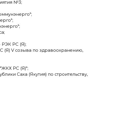
риятия №3;
коммунэнерго";
ерго";
нэнерго";
са;
 РЭК РС (Я);
РС (Я) V созыва по здравоохранению,
"ЖКХ РС (Я)";
ублики Саха (Якутия) по строительству,