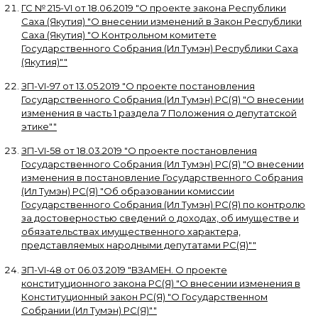
ГС № 215-VI
от
18.06.2019
"
О проекте закона Республики
Саха (Якутия) "О внесении изменений в Закон Республики
Саха (Якутия) "О Контрольном комитете
Государственного Собрания (Ил Тумэн) Республики Саха
(Якутия)"
"
ЗП-VI-97
от
13.05.2019
"
О проекте постановления
Государственного Собрания (Ил Тумэн) РС(Я) "О внесении
изменения в часть 1 раздела 7 Положения о депутатской
этике"
"
ЗП-VI-58
от
18.03.2019
"
О проекте постановления
Государственного Собрания (Ил Тумэн) РС(Я) "О внесении
изменения в постановление Государственного Собрания
(Ил Тумэн) РС(Я) "Об образовании комиссии
Государственного Собрания (Ил Тумэн) РС(Я) по контролю
за достоверностью сведений о доходах, об имуществе и
обязательствах имущественного характера,
представляемых народными депутатами РС(Я)"
"
ЗП-VI-48
от
06.03.2019
"
ВЗАМЕН. О проекте
конституционного закона РС(Я) "О внесении изменения в
Конституционный закон РС(Я) "О Государственном
Собрании (Ил Тумэн) РС(Я)"
"