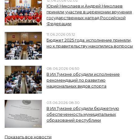
12.06.2026 02:02
Юрий Николаев и Андрей Николаев
приняли участие в церемонии вручения
государственных наград Российской
Федерации
11.06.2026 05:12
Бюджет 2025 года: исполнение приняли,
но к правительству накопились вопросы
08.06.2026 06:50
В Ил Тумэне обсудили исполнение
рекомендаций по развитию
национальных видов спорта
03.06.2026 08:30
В Ил Тумэне обсудили бюджетную
обеспеченность муниципальных
образований республики
Показать все новости