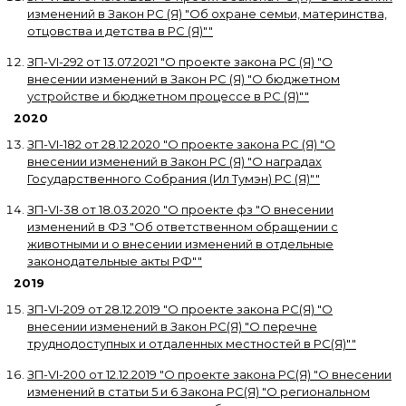
изменений в Закон РС (Я) "Об охране семьи, материнства,
отцовства и детства в РС (Я)"
"
ЗП-VI-292
от
13.07.2021
"
О проекте закона РС (Я) "О
внесении изменений в Закон РС (Я) "О бюджетном
устройстве и бюджетном процессе в РС (Я)"
"
2020
ЗП-VI-182
от
28.12.2020
"
О проекте закона РС (Я) "О
внесении изменений в Закон РС (Я) "О наградах
Государственного Собрания (Ил Тумэн) РС (Я)"
"
ЗП-VI-38
от
18.03.2020
"
О проекте фз "О внесении
изменений в ФЗ "Об ответственном обращении с
животными и о внесении изменений в отдельные
законодательные акты РФ"
"
2019
ЗП-VI-209
от
28.12.2019
"
О проекте закона РС(Я) "О
внесении изменений в Закон РС(Я) "О перечне
труднодоступных и отдаленных местностей в РС(Я)"
"
ЗП-VI-200
от
12.12.2019
"
О проекте закона РС(Я) "О внесении
изменений в статьи 5 и 6 Закона РС(Я) "О региональном