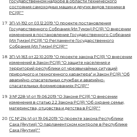
государственном надзоре в области технического
состояния самоходных машин и других видов техники в
РС(Я)"
"
ЗП-VI-192
от
03.12.2019
"
О проекте постановления
Государственного Собрания (Ил Тумэн) РС(Я) "О внесении
изменения в постановление Государственного Собрания
(Ил Тумэн) РС(Я) "О Регламенте Государственного
Собрания (Ил Тумэн) РС(Я)"
"
ЗП-VI-163
от
22.10.2019
"
О проекте закона РС(Я) "О внесении
изменений в Закон РС(Я) "О защите населения и
территорий республики от чрезвычайных ситуаций
природного и техногенного характера" и Закон РС(Я) "Об
аварийно-спасательных службах и аварийно-
спасательных формированиях РС(Я)"
"
З № 228-VI
от
19.06.2019
"
О Законе РС(Я) "О внесении
изменения в статью 2.2 Закона РС(Я) "Об охране семьи,
материнства, отцовства и детства в РС(Я)"
"
ГС № 214-VI
от
19.06.2019
"
О проекте закона Республики
Саха (Якутия) "О парламентском контроле в Республике
Саха (Якутия)"
"