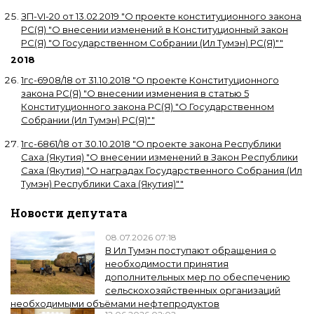
ЗП-VI-20
от
13.02.2019
"
О проекте конституционного закона
РС(Я) "О внесении изменений в Конституционный закон
РС(Я) "О Государственном Собрании (Ил Тумэн) РС(Я)"
"
2018
1гс-6908/18
от
31.10.2018
"
О проекте Конституционного
закона РС(Я) "О внесении изменения в статью 5
Конституционного закона РС(Я) "О Государственном
Собрании (Ил Тумэн) РС(Я)"
"
1гс-6861/18
от
30.10.2018
"
О проекте закона Республики
Саха (Якутия) "О внесении изменений в Закон Республики
Саха (Якутия) "О наградах Государственного Собрания (Ил
Тумэн) Республики Саха (Якутия)"
"
Новости депутата
08.07.2026 07:18
В Ил Тумэн поступают обращения о
необходимости принятия
дополнительных мер по обеспечению
сельскохозяйственных организаций
необходимыми объёмами нефтепродуктов