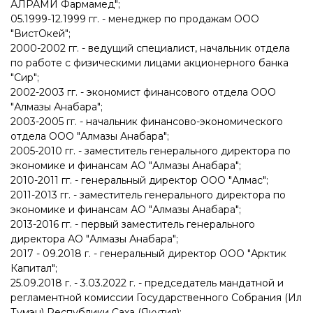
АЛРАМИ Фармамед";
05.1999-12.1999 гг. - менеджер по продажам ООО
"ВистОкей";
2000-2002 гг. - ведущий специалист, начальник отдела
по работе с физическими лицами акционерного банка
"Сир";
2002-2003 гг. - экономист финансового отдела ООО
"Алмазы Анабара";
2003-2005 гг. - начальник финансово-экономического
отдела ООО "Алмазы Анабара";
2005-2010 гг. - заместитель генерального директора по
экономике и финансам АО "Алмазы Анабара";
2010-2011 гг. - генеральный директор ООО "Алмас";
2011-2013 гг. - заместитель генерального директора по
экономике и финансам АО "Алмазы Анабара";
2013-2016 гг. - первый заместитель генерального
директора АО "Алмазы Анабара";
2017 - 09.2018 г. - генеральный директор ООО "Арктик
Капитал";
25.09.2018 г. - 3.03.2022 г. - председатель мандатной и
регламентной комиссии Государственного Собрания (Ил
Тумэн) Республики Саха (Якутия);