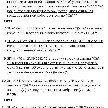
внесении изменений в Закон РС(Я) "Об управлении и о
распоряжении акциями акционерной компании "АЛРОСА"
(закрытого акционерного общества), являющимися
государственной собственностью РС(Я)"
"
2022
ЗП-VI-521
от
18.11.2022
"
О проекте закона РС(Я) "О внесении
изменений в отдельные законодательные акты РС(Я)"
"
ЗП-VI-520
от
17.11.2022
"
О проекте закона РС(Я) "О внесении
изменений в Закон РС(Я) "О правовых актах органов
государственной власти РС(Я)"
"
ЗП-VI-476
от
21.09.2022
"
О внесении проекта закона РС(Я)
"О внесении изменения в статью 17 Закона Республики
Саха (Якутия) "Об охране семьи, материнства, отцовства и
детства в Республике Саха (Якутия)"
"
ЗП-VI-417
от
19.04.2022
"
О проекте конституционного
закона РС(Я) "О внесении изменений в Конституционный
закон РС(Я) "О Государственном Собрании (Ил Тумэн)
РС(Я)"
"
2021
ЗП-VI-291
от
13.07.2021
"
О проекте закона РС (Я) "О внесении