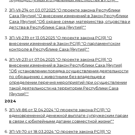
ЗП-VII-274
от
03.07.2025
"
О проекте закона Республики
Саха (Якутия) "О внесении изменений в Закон Республики
Саха (Якутия) "Об охране семьи, материнства, отцовства и
детства в Республике Саха (Якутия)"
"
ЗП-VII-239
от
13.05.2025
"
О проекте закона РС(Я) "О
внесении изменений в Закон РС(Я) "О парламентском
контроле в Республике Саха (Якутия)"
"
ЗП-VII-231
от
07.04.2025
"
О проекте закона РС(Я) "О
внесении изменений в Закон Республики Саха (Якутия)
"Об установлении порядка осуществления деятельности
по обращению с животными без владельцев и
определении перечня мероприятий при осуществлении
такой деятельности на территории Республики Саха
(Якутия)"
"
2024
ЗП-VII-86
от
12.04.2024
"
О проекте закона РС(Я) "О
единовременной денежной выплате супружеским парам
в связи с юбилейными датами совместной жизни"
"
ЗП-VII-70
от
18.03.2024
"
О проекте закона РС(Я) "О