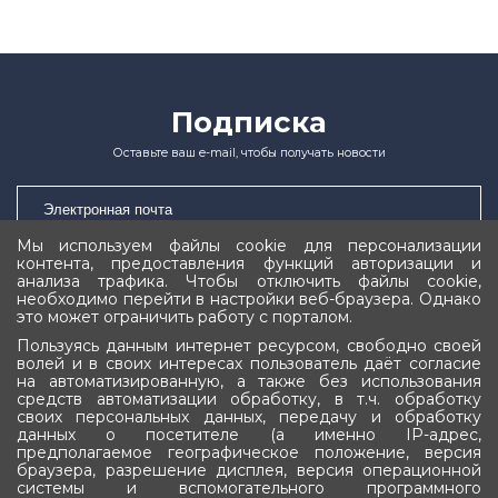
Подписка
Оставьте ваш e-mail, чтобы получать новости
Мы используем файлы cookie для персонализации
контента, предоставления функций авторизации и
Подписаться
анализа трафика. Чтобы отключить файлы cookie,
необходимо перейти в настройки веб-браузера. Однако
это может ограничить работу с порталом.
Пользуясь данным интернет ресурсом, свободно своей
волей и в своих интересах пользователь даёт согласие
на автоматизированную, а также без использования
средств автоматизации обработку, в т.ч. обработку
своих персональных данных, передачу и обработку
Государственное Собрание (Ил Тумэн)
данных о посетителе (а именно IP-адрес,
предполагаемое географическое положение, версия
Республики Саха (Якутия)
браузера, разрешение дисплея, версия операционной
системы и вспомогательного программного