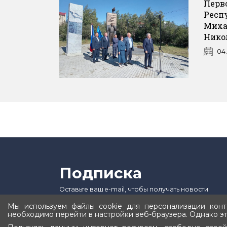
Перв
Респ
Миха
Нико
04
Подписка
Оставьте ваш e-mail, чтобы получать новости
Мы используем файлы cookie для персонализации конте
необходимо перейти в настройки веб-браузера. Однако эт