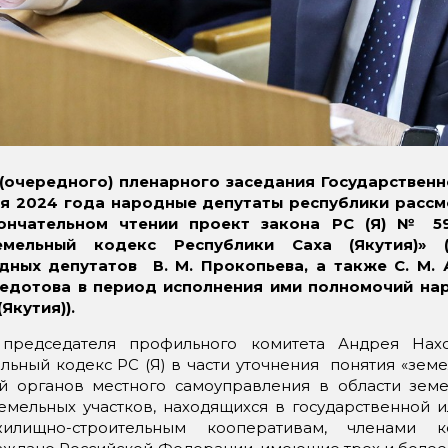
 (очередного) пленарного заседания Государственн
ля 2024 года народные депутаты республики рассм
ончательном чтении проект закона РС (Я) № 59
мельный кодекс Республики Саха (Якутия)» (
дных депутатов В. М. Прокопьева, а также С. М. А
 Федотова в период исполнения ими полномочий на
Якутия)).
председателя профильного комитета Андрея Нах
льный кодекс РС (Я) в части уточнения понятия «земе
й органов местного самоуправления в области зем
емельных участков, находящихся в государственной 
 жилищно-строительным кооперативам, членами к