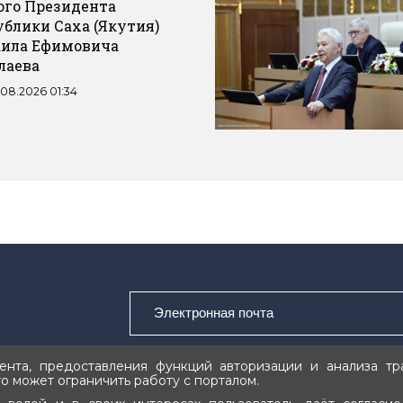
ого Президента
ублики Саха (Якутия)
ила Ефимовича
лаева
.08.2026 01:34
нта, предоставления функций авторизации и анализа тра
о может ограничить работу с порталом.