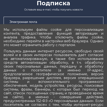
Подписка
Оставьте ваш e-mail, чтобы получать новости
Мы используем файлы cookie для персонализации
контента, предоставления функций авторизации и
Подписаться
анализа трафика. Чтобы отключить файлы cookie,
необходимо перейти в настройки веб-браузера. Однако
это может ограничить работу с порталом.
Пользуясь данным интернет ресурсом, свободно своей
волей и в своих интересах пользователь даёт согласие
на автоматизированную, а также без использования
средств автоматизации обработку, в т.ч. обработку
своих персональных данных, передачу и обработку
Государственное Собрание (Ил Тумэн)
данных о посетителе (а именно IP-адрес,
предполагаемое географическое положение, версия
Республики Саха (Якутия)
браузера, разрешение дисплея, версия операционной
системы и вспомогательного программного
обеспечения, модель устройства, ресурсы, поисковые
системы, фразы, баннеры, с которых был переход на
сайт, список посещённых страниц и проведённое время
на сайте), а именно - совершение действий,
предусмотренных 152-ФЗ «О персональных данных». Если
посетитель не согласен с тем, чтобы интернет-ресурс