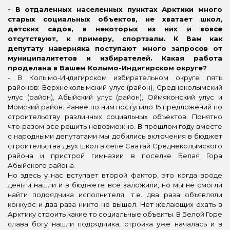
-
В отдаленных населенных пунктах Арктики много
старых социальных объектов, не хватает школ,
детских садов, в некоторых из них и вовсе
отсутствуют, к примеру, спортзалы. К Вам как
депутату наверняка поступают много запросов от
муниципалитетов и избирателей. Какая работа
проделана в Вашем Колымо-Индигирском округе?
- В Колымо-Индигирском избирательном округе пять
районов: Верхнеколымский улус (район), Среднеколымский
улус (район), Абыйский улус (район), Оймяконский улус и
Момский район. Ранее по ним поступило 15 предложений по
строительству различных социальных объектов. Понятно
что разом все решить невозможно. В прошлом году вместе
с народными депутатами мы добились включения в бюджет
строительства двух школ в селе Сватай Среднеколымского
района и пристрой гимназии в поселке Белая Гора
Абыйского района.
Но здесь у нас вступает второй фактор, это когда вроде
деньги нашли и в бюджете все заложили, но мы не смогли
найти подрядчика исполнителя, т.е. два раза объявляли
конкурс и два раза никто не вышел. Нет желающих ехать в
Арктику строить какие то социальные объекты. В Белой Горе
слава богу нашли подрядчика, стройка уже началась и в