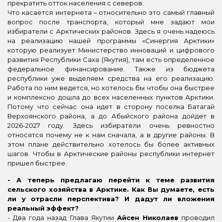
прекратить отток населения с северов.
Что касается интернета – относительно это самый главный
вопрос после транспорта, который мне задают мои
избиратели с Арктических районов. Здесь я очень надеюсь
на реализацию нашей программы «Синергия Арктики»
которую реализует Министерство инноваций и цифрового
развития Республики Саха (Якутия), там есть определенное
федеральное финансирование. Также из бюджета
республики уже выделяем средства на его реализацию.
Работа по ним ведется, но хотелось бы чтобы она быстрее
и комплексно дошла до всех населенных пунктов Арктики.
Потому что сейчас она идет в сторону поселка Батагай
Верхоянского района, а до Абыйского района дойдет в
2026-2027 году. Здесь избиратели очень ревностно
относятся почему не к нам сначала, а в другие районы. В
этом плане действительно хотелось бы более активных
шагов. Чтобы в Арктические районы республики интернет
пришел быстрее.
- А теперь предлагаю перейти к теме развития
сельского хозяйства в Арктике. Как Вы думаете, есть
ли у отрасли перспектива? И дадут ли вложения
реальный эффект?
- Два года назад Глава Якутии
Айсен Николаев
проводил