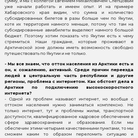
сумму, и мы с коллегой Евгением Михайловичем Слепцовым
уже начали работать и имеем опыт. И на примере
Хабаровского края видим, что сумма и количество
субсидированных билетов в разы больше чем по Якутии,
хотя их территория намного меньше, потому что там на
субсидированные авиабилеты выделяют намного большой
бюджет. Поэтому хотим показать что Якутии есть к чему
стремиться. Наши граждане, которые проживают в
Арктической зоне должны иметь возможность свободно
путешествовать по Якутии и не только.
- Мы все знаем, что отток населения из Арктики есть и
он, к сожалению, активный. Среди причин переезда
людей в центральную часть республики и другие
регионы, проблема с интернетом. Как обстоят дела в
Арктике по подключению высокоскоростного
интернета?
- Одной из проблем называют интернет, но вообще с
оттоком населения нужно заниматься комплексно. Не
только интернет, тут и проблемы жилья, транспортной
доступности, квалифицированное кадровое обеспечение в
сфере здравоохранения и образования. Если мы
обеспечим этими четырьмя качественными пунктами, то мы
сможем каким то образом переломить ситуацию и