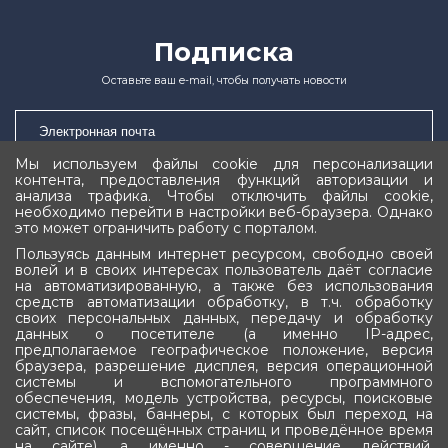
Подписка
Оставьте ваш e-mail, чтобы получать новости
Мы используем файлы cookie для персонализации
контента, предоставления функций авторизации и
Подписаться
анализа трафика. Чтобы отключить файлы cookie,
необходимо перейти в настройки веб-браузера. Однако
это может ограничить работу с порталом.
Пользуясь данным интернет ресурсом, свободно своей
волей и в своих интересах пользователь даёт согласие
на автоматизированную, а также без использования
средств автоматизации обработку, в т.ч. обработку
своих персональных данных, передачу и обработку
Государственное Собрание (Ил Тумэн)
данных о посетителе (а именно IP-адрес,
предполагаемое географическое положение, версия
Республики Саха (Якутия)
браузера, разрешение дисплея, версия операционной
системы и вспомогательного программного
обеспечения, модель устройства, ресурсы, поисковые
системы, фразы, баннеры, с которых был переход на
сайт, список посещённых страниц и проведённое время
на сайте), а именно - совершение действий,