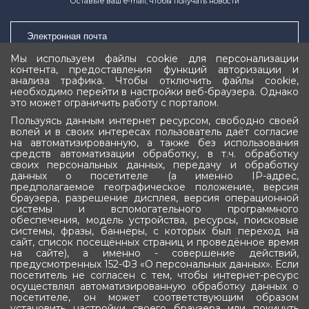
Оставьте ваш e-mail, чтобы получать новости
Мы используем файлы cookie для персонализации
контента, предоставления функций авторизации и
Подписаться
анализа трафика. Чтобы отключить файлы cookie,
необходимо перейти в настройки веб-браузера. Однако
это может ограничить работу с порталом.
Пользуясь данным интернет ресурсом, свободно своей
волей и в своих интересах пользователь даёт согласие
на автоматизированную, а также без использования
средств автоматизации обработку, в т.ч. обработку
своих персональных данных, передачу и обработку
Государственное Собрание (Ил Тумэн)
данных о посетителе (а именно IP-адрес,
предполагаемое географическое положение, версия
Республики Саха (Якутия)
браузера, разрешение дисплея, версия операционной
системы и вспомогательного программного
обеспечения, модель устройства, ресурсы, поисковые
системы, фразы, баннеры, с которых был переход на
сайт, список посещённых страниц и проведённое время
на сайте), а именно - совершение действий,
предусмотренных 152-ФЗ «О персональных данных». Если
посетитель не согласен с тем, чтобы интернет-ресурс
осуществлял автоматизированную обработку данных о
посетителе, он может соответствующим образом
установить настройки своего браузера или покинуть