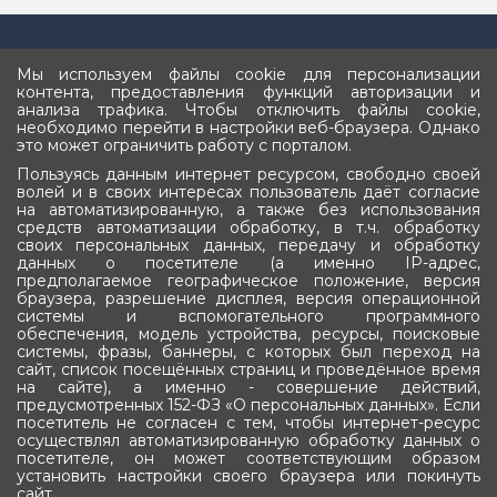
Мы используем файлы cookie для персонализации
Подписка
контента, предоставления функций авторизации и
анализа трафика. Чтобы отключить файлы cookie,
Оставьте ваш e-mail, чтобы получать новости
необходимо перейти в настройки веб-браузера. Однако
это может ограничить работу с порталом.
Пользуясь данным интернет ресурсом, свободно своей
волей и в своих интересах пользователь даёт согласие
на автоматизированную, а также без использования
средств автоматизации обработку, в т.ч. обработку
Подписаться
своих персональных данных, передачу и обработку
данных о посетителе (а именно IP-адрес,
предполагаемое географическое положение, версия
браузера, разрешение дисплея, версия операционной
системы и вспомогательного программного
обеспечения, модель устройства, ресурсы, поисковые
системы, фразы, баннеры, с которых был переход на
сайт, список посещённых страниц и проведённое время
Государственное Собрание (Ил Тумэн)
на сайте), а именно - совершение действий,
предусмотренных 152-ФЗ «О персональных данных». Если
Республики Саха (Якутия)
посетитель не согласен с тем, чтобы интернет-ресурс
осуществлял автоматизированную обработку данных о
посетителе, он может соответствующим образом
установить настройки своего браузера или покинуть
сайт.