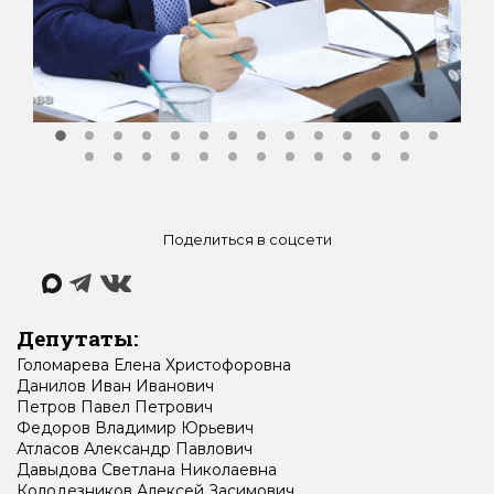
Поделиться в соцсети
Депутаты:
Голомарева
Елена
Христофоровна
Данилов
Иван
Иванович
Петров
Павел
Петрович
Федоров
Владимир
Юрьевич
Атласов
Александр
Павлович
Давыдова
Светлана
Николаевна
Колодезников
Алексей
Засимович