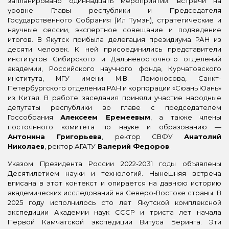
запланировано одиннадцать мероприятий: встречи на
уровне Главы республики и Председателя
Государственного Собрания (Ил Тумэн), стратегические и
научные сессии, экспертное совещание и подведение
итогов. В Якутск прибыла делегация президиума РАН из
десяти человек. К ней присоединились представители
институтов Сибирского и Дальневосточного отделений
академии, Российского научного фонда, Курчатовского
института, МГУ имени М.В. Ломоносова, Санкт-
Петербургского отделения РАН и корпорации «Сюань Юань»
из Китая. В работе заседания приняли участие народные
депутаты республики во главе с председателем
Госсобрания
Алексеем Еремеевым
, а также члены
постоянного комитета по науке и образованию —
Антонина Григорьева
, ректор СВФУ
Анатолий
Николаев
, ректор АГАТУ
Валерий Федоров
.
Указом Президента России 2022-2031 годы объявлены
Десятилетием науки и технологий. Нынешняя встреча
вписана в этот контекст и опирается на давнюю историю
академических исследований на Северо-Востоке страны. В
2025 году исполнилось сто лет Якутской комплексной
экспедиции Академии наук СССР и триста лет начала
Первой Камчатской экспедиции Витуса Беринга. Эти