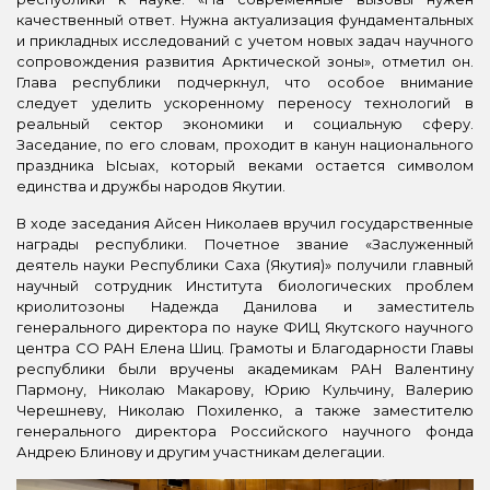
качественный ответ. Нужна актуализация фундаментальных
и прикладных исследований с учетом новых задач научного
сопровождения развития Арктической зоны», отметил он.
Глава республики подчеркнул, что особое внимание
следует уделить ускоренному переносу технологий в
реальный сектор экономики и социальную сферу.
Заседание, по его словам, проходит в канун национального
праздника Ысыах, который веками остается символом
единства и дружбы народов Якутии.
В ходе заседания Айсен Николаев вручил государственные
награды республики. Почетное звание «Заслуженный
деятель науки Республики Саха (Якутия)» получили главный
научный сотрудник Института биологических проблем
криолитозоны Надежда Данилова и заместитель
генерального директора по науке ФИЦ Якутского научного
центра СО РАН Елена Шиц. Грамоты и Благодарности Главы
республики были вручены академикам РАН Валентину
Пармону, Николаю Макарову, Юрию Кульчину, Валерию
Черешневу, Николаю Похиленко, а также заместителю
генерального директора Российского научного фонда
Андрею Блинову и другим участникам делегации.