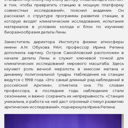
в том, чтобы превратить станцию в мощную платформу
совместных исследований», пояснил академик. Он
рассказал о структуре программы развития станции, в
которую входят климатические исследования, испытания
материалов в условиях холода и блок по изучению
биоразнообразия дельты Лены.
Заместитель директора Института физики атмосферы
имени А.М. Обухова РАН, профессор Ирина Репина
дополнила картину. Остров Самойловский расположен в
начале дельты Лены и служит ключевой точкой для
климатических исследований мирового масштаба. Здесь
изучают роль вечной мерзлоты в эмиссии метана и
динамику полигональной тундры. Наблюдения на станции
ведутся с 1998 года. «Это самый длинный ряд наблюдений в
российской Арктике», отметила она. По словам
профессора, в последние годы наблюдения стали
сезонными, и важно сохранить их непрерывность. «Станция
уникальна, и работа на ней даст огромный стимул развитию
арктических исследований», подчеркнула Ирина Репина.