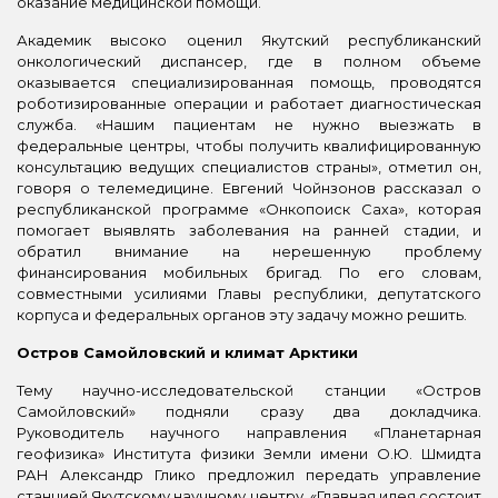
оказание медицинской помощи.
Академик высоко оценил Якутский республиканский
онкологический диспансер, где в полном объеме
оказывается специализированная помощь, проводятся
роботизированные операции и работает диагностическая
служба. «Нашим пациентам не нужно выезжать в
федеральные центры, чтобы получить квалифицированную
консультацию ведущих специалистов страны», отметил он,
говоря о телемедицине. Евгений Чойнзонов рассказал о
республиканской программе «Онкопоиск Саха», которая
помогает выявлять заболевания на ранней стадии, и
обратил внимание на нерешенную проблему
финансирования мобильных бригад. По его словам,
совместными усилиями Главы республики, депутатского
корпуса и федеральных органов эту задачу можно решить.
Остров Самойловский и климат Арктики
Тему научно-исследовательской станции «Остров
Самойловский» подняли сразу два докладчика.
Руководитель научного направления «Планетарная
геофизика» Института физики Земли имени О.Ю. Шмидта
РАН Александр Глико предложил передать управление
станцией Якутскому научному центру. «Главная идея состоит