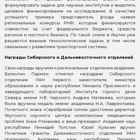
формулировать задачи для научных институтов и выделять
целевое финансирование на исследования. В качестве
успешного примера представитель фонда назвал
региональные конкурсы РНФ, которые финансируются
совместно за счет федерального бюджета, средств
региона и местного бизнеса. По такой схеме в Якутии уже
решаются важные технологические задачи, в том числе
связанные с развитием транспортной системы.
Награды Сибирского и Дальневосточного отделений
Свои награды вручили и региональные отделения академии.
Валентин Пармон отметил наградами Сибирского
отделения РАН первого заместителя министра
образования и науки республики Михаила Присяжного и
заведующего лабораторией Института горного дела
Севера имени Н.В. Черского Андрея Матвеева, которым
была вручена медаль имени академика М.А. Лаврентьева.
Почетного знака «Серебряная сигма» удостоены директор
Якутского научного центра комплексных медицинских
проблем Анна Романова и вице-президент Академии наук
республики Геннадий Толстых. Юрий Кульчин вручил
Почетные грамоты Дальневосточного отделения РАН
президенту Академии наук республики Леониду