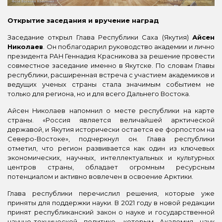
Открытие заседания и вручение наград
Заседание открыл Глава Республики Саха (Якутия)
Айсен
Николаев
. Он поблагодарил руководство академии и лично
президента РАН Геннадия Красникова за решение провести
совместное заседание именно в Якутске. По словам Главы
республики, расширенная встреча с участием академиков и
ведущих ученых страны стала значимым событием не
только для региона, но и для всего Дальнего Востока.
Айсен Николаев напомнил о месте республики на карте
страны. «Россия является величайшей арктической
державой, и Якутия исторически остается ее форпостом на
Северо-Востоке», подчеркнул он. Глава республики
отметил, что регион развивается как один из ключевых
экономических, научных, интеллектуальных и культурных
центров страны, обладает огромным ресурсным
потенциалом и активно вовлечен в освоение Арктики.
Глава республики перечислил решения, которые уже
приняты для поддержки науки. В 2021 году в новой редакции
принят республиканский закон о науке и государственной
научно-технической политике, которым Академия наук