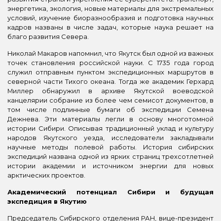
энергетика, экология, новые материалы для экстремальных
условий, изучение биоразнообразия и подготовка научных
кадров названы в числе задач, которые наука решает на
благо развития Севера.
Николай Макаров напомнил, что Якутск был одной из важных
точек становления российской науки. С 1735 года город
служил отправным пунктом экспедиционных маршрутов в
северной части Тихого океана. Тогда же академик Герхард
Миллер обнаружил в архиве Якутской воеводской
канцелярии собрание из более чем семисот документов, в
том числе подлинные бумаги об экспедиции Семена
Дежнева. Эти материалы легли в основу многотомной
истории Сибири. Описывая традиционный уклад и культуру
народов Якутского уезда, исследователи закладывали
научные методы полевой работы. История сибирских
экспедиций названа одной из ярких страниц трехсотлетней
истории академии и источником энергии для новых
арктических проектов.
Академический потенциал Сибири и будущая
экспедиция в Якутию
Председатель Сибирского отделения РАН, вице-президент